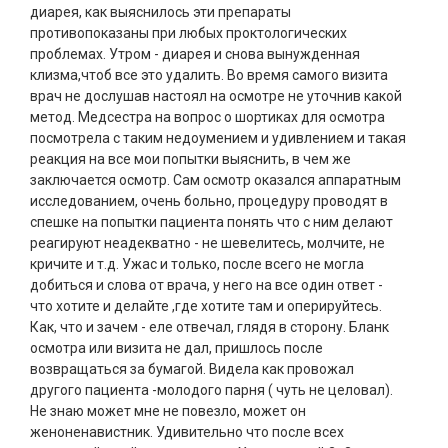
диарея, как выяснилось эти препараты
противопоказаны при любых проктологических
проблемах. Утром - диарея и снова вынужденная
клизма,чтоб все это удалить. Во время самого визита
врач не дослушав настоял на осмотре не уточнив какой
метод. Медсестра на вопрос о шортиках для осмотра
посмотрела с таким недоумением и удивлением и такая
реакция на все мои попытки выяснить, в чем же
заключается осмотр. Сам осмотр оказался аппаратным
исследованием, очень больно, процедуру проводят в
спешке на попытки пациента понять что с ним делают
реагируют неадекватно - не шевелитесь, молчите, не
кричите и т.д. Ужас и только, после всего не могла
добиться и слова от врача, у него на все один ответ -
что хотите и делайте ,где хотите там и оперируйтесь.
Как, что и зачем - еле отвечал, глядя в сторону. Бланк
осмотра или визита не дал, пришлось после
возвращаться за бумагой. Видела как провожал
другого пациента -молодого парня ( чуть не целовал).
Не знаю может мне не повезло, может он
женоненавистник. Удивительно что после всех