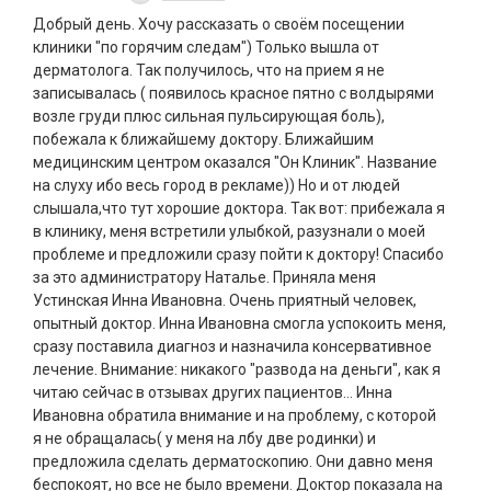
Добрый день. Хочу рассказать о своём посещении
клиники "по горячим следам") Только вышла от
дерматолога. Так получилось, что на прием я не
записывалась ( появилось красное пятно с волдырями
возле груди плюс сильная пульсирующая боль),
побежала к ближайшему доктору. Ближайшим
медицинским центром оказался "Он Клиник". Название
на слуху ибо весь город в рекламе)) Но и от людей
слышала,что тут хорошие доктора. Так вот: прибежала я
в клинику, меня встретили улыбкой, разузнали о моей
проблеме и предложили сразу пойти к доктору! Спасибо
за это администратору Наталье. Приняла меня
Устинская Инна Ивановна. Очень приятный человек,
опытный доктор. Инна Ивановна смогла успокоить меня,
сразу поставила диагноз и назначила консервативное
лечение. Внимание: никакого "развода на деньги", как я
читаю сейчас в отзывах других пациентов... Инна
Ивановна обратила внимание и на проблему, с которой
я не обращалась( у меня на лбу две родинки) и
предложила сделать дерматоскопию. Они давно меня
беспокоят, но все не было времени. Доктор показала на