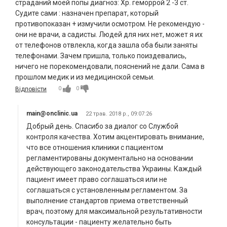
страданий моей попы диагноз: Хр. геморрой 2 -3 ст.
Судите сами : назначен препарат, который
противопоказан + измучили осмотром. Не рекомендую -
они не врачи, а садисты. Людей для них нет, может я их
от телефонов отвлекла, когда зашла оба были заняты
телефонами. Зачем пришла, только поиздевались,
ничего не порекомендовали, пояснений не дали. Сама в
прошлом медик и из медицинской семьи.
0
0
Відповісти
main@onclinic.ua
22 трав. 2018 р., 09:07:26
Добрый день. Спасибо за диалог со Службой
контроля качества. Хотим акцентировать внимание,
что все отношения клиники с пациентом
регламентированы документально на основании
действующего законодательства Украины. Каждый
пациент имеет право соглашаться или не
соглашаться с установленным регламентом. За
выполнение стандартов приема ответственный
врач, поэтому для максимальной результативности
консультации - пациенту желательно быть