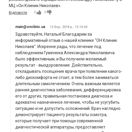
МЦ «Он Клиник Николаев».
0
0
Відповісти
main@onclinic.ua
12 бер. 2018 р., 15:10:43
Здравствуйте, Наталья! Благодарим за
информативный отзыв о нашей клинике "ОН Клиник
Николаев". Искренне рады, что лечение под
наблюдением Гуменюка Александра Николаевича
было эффективным, и Вы получили желаемый
результат - выздоровление. Действительно,
откладывать посещение врача при появлении какого-
либо дискомфорта не стоит, а тем более заниматься
длительным самолечением. Очень важным является
ранняя диагностика заболевания, дифференцировка
его от других, правильная постановка диагноза и
адекватно назначенное лечение, чтобы не усугубить
ситуацию и не допустить осложнений. Врач наглядно
демонстрирует пациенту результаты осмотра,
которые получает при помощи современной
диагностической аппаратуры, предоставляет