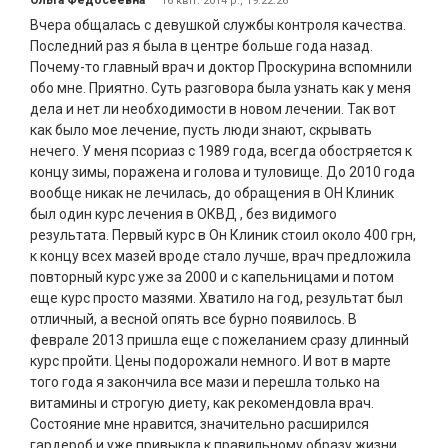
Ольга Федосеевна
16 квіт. 2014 р., 19:22:26
Вчера общалась с девушкой службы контроля качества.
Последний раз я была в центре больше года назад.
Почему-то главный врач и доктор Проскурина вспомнили
обо мне. Приятно. Суть разговора была узнать как у меня
дела и нет ли необходимости в новом лечении. Так вот
как было мое лечение, пусть люди знают, скрывать
нечего. У меня псориаз с 1989 года, всегда обостряется к
концу зимы, поражена и голова и туловище. До 2010 года
вообще никак не лечилась, до обращения в ОН Клиник
был один курс лечения в ОКВД , без видимого
результата. Первый курс в Он Клиник стоил около 400 грн,
к концу всех мазей вроде стало лучше, врач предложила
повторный курс уже за 2000 и с капельницами и потом
еще курс просто мазями. Хватило на год, результат был
отличный, а весной опять все бурно появилось. В
феврале 2013 пришла еще с пожеланием сразу длинный
курс пройти. Цены подорожали немного. И вот в марте
того года я закончила все мази и перешла только на
витамины и строгую диету, как рекомендовла врач.
Состояние мне нравится, значительно расширился
гардероб и уже привыкла к правильному образу жизни.