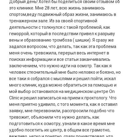
Добрый день! Хотел бы поделиться своим отзывом об
это клинике. Мне 28 лет, всю жизнь занимаюсь
спортом,веду подвижный образ жизни, занимаюсь в
тренажерном зале. Из за своей спортивной
деятельности с толкнулся с такой проблемой, как
геморрой, который в последствии привел к разрыву
вены и образованию тромбоза ( шишки). Я сразу же
задался вопросом, что делать, так как эта проблема
меня очень тревожила, перерыл весь интернет в
поисках информации и все статьи заканчивались
заключением, что нужно идти на осмотр. Так как я
человек стеснительный мне было неловко и боязно, но
все таки я собрался с мыслями и решил пойти, искал
много клиник, куда можно обратиться за помощью и
мой выбор остановился на медицинском центре On
Clinic и решил записаться на прием к проктологу. Что
меня приятно удивило, с того момента, как я оставил
заявку, мне перезвонили, расспросили подобно что
тревожит, объяснили что нужно делать, как
подготовиться к осмотру, узнали в какое время мне
удобно посетить их центр, в общем все грамотно,
вежливо, четко и понятно, сразу почувствовал, что