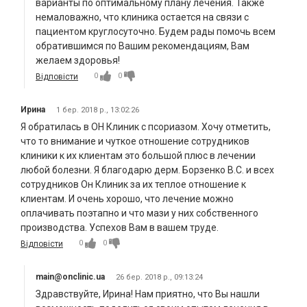
варианты по оптимальному плану лечения. Также
немаловажно, что клиника остается на связи с
пациентом круглосуточно. Будем рады помочь всем
обратившимся по Вашим рекомендациям, Вам
желаем здоровья!
0
0
Відповісти
Ирина
1 бер. 2018 р., 13:02:26
Я обратилась в ОН Клиник с псориазом. Хочу отметить,
что то внимание и чуткое отношение сотрудников
клиники к их клиентам это большой плюс в лечении
любой болезни. Я благодарю дерм. Борзенко В.С. и всех
сотрудников Он Клиник за их теплое отношение к
клиентам. И очень хорошо, что лечение можно
оплачивать поэтапно и что мази у них собственного
производства. Успехов Вам в вашем труде.
0
0
Відповісти
main@onclinic.ua
26 бер. 2018 р., 09:13:24
Здравствуйте, Ирина! Нам приятно, что Вы нашли