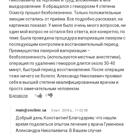
Николаевичу за терпение и труд, вложенные в мое
выздоровление. Я обращался с геморроем 4 степени.
Осмотр прошел безболезненно. Только положительные
эмоции остались от приёма. Все подробно рассказал, на
картинках показал. У меня было очень много вопросов, ни
один мой вопрос не остался без ответа, все конкретно, по
теме. Была проведена процедура вапоризация лазером с
последующим контролем в востановительный период.
Преимущества лазерной вапоризации –
безболезненность (используются местные анестетики),
операция по удалению геморроя длится около 30-40
минут, быстрый период восстановления. После операции
тоже ничего не болело. Александр Николаевич проявил
себя в высшей степени квалифицированным врачом и
просто замечательным человеком.
0
0
Відповісти
main@onclinic.ua
3 квіт. 2018 р., 11:02:38
Добрый день Константин! Благодарим, что нашли
время поделиться опытом лечения у врача Гуменюка
Александра Николаевича. В Вашем случае