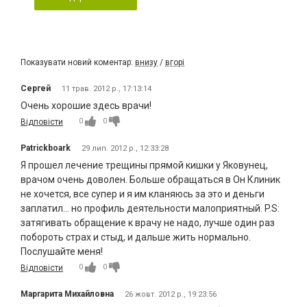
Показувати новий коментар:
внизу
/
вгорі
Сергей
11 трав. 2012 р., 17:13:14
Очень хорошие здесь врачи!
0
0
Відповісти
Patrickboark
29 лип. 2012 р., 12:33:28
Я прошел лечение трещины прямой кишки у Яковунец,
врачом очень доволен. Больше обращаться в Он Клиник
не хочется, все супер и я им кланяюсь за это и деньги
заплатил... но профиль деятельности малоприятный. P.S:
затягивать обращение к врачу не надо, лучше один раз
побороть страх и стыд, и дальше жить нормально.
Послушайте меня!
0
0
Відповісти
Маргарита Михайловна
26 жовт. 2012 р., 19:23:56