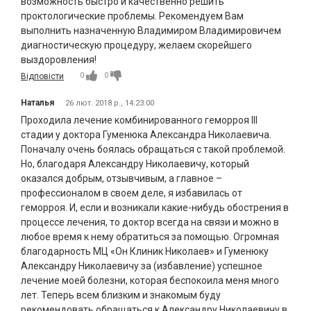
возможность быстро и качественно решить
проктологические проблемы. Рекомендуем Вам
выполнить назначенную Владимиром Владимировичем
диагностическую процедуру, желаем скорейшего
выздоровления!
0
0
Відповісти
Наталья
26 лют. 2018 р., 14:23:00
Проходила лечение комбинированного геморроя III
стадии у доктора Гуменюка Александра Николаевича.
Поначалу очень боялась обращаться с такой проблемой.
Но, благодаря Александру Николаевичу, который
оказался добрым, отзывчивым, а главное –
профессионалом в своем деле, я избавилась от
геморроя. И, если и возникали какие-нибудь обострения в
процессе лечения, то доктор всегда на связи и можно в
любое время к нему обратиться за помощью. Огромная
благодарность МЦ «Он Клиник Николаев» и Гуменюку
Александру Николаевичу за (избавление) успешное
лечение моей болезни, которая беспокоила меня много
лет. Теперь всем близким и знакомым буду
рекомендовать обращаться к Александру Николаевичу в