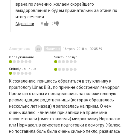
врача по лечению, желаем скорейшего
выздоровления и будем признательны за отзыв по
итогу лечения.
0
0
Відповісти
Anonymous
Новичок
16 трав. 2018 р., 20:35:39
Обслуживание
Якість послуг
Співвідношення
К сожалению, пришлось обратиться в эту клинику к
проктологу Шпак В.В., по причине обострения геморроя.
Прочитав отзывы и понадеявшись на положительную
рекомендацию родственницы (которая обращалась
несколько лет назад) я записалась на прием. О чем
очень жалею: - вначале при записи на прием мне
посоветовали (вместо клизмы) микроклизму Норгалакс
или Нормакол, в качестве подготовки к осмотру. Жалею,
но поставила боль была очень сильно пекло, развилась