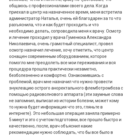
общаюсь с профессионалами своего дела. Когда
приехал в центр на назначенное время, меня встретила
администратор Наталья, очень ей благодарен за то что
разъяснила, что и как будет проходить и что
необходимо делать, сопроводила меня к врачу. Осмотр
и лечение проходил у врача Гуменюка Александра
Николаевича, очень грамотный специалист, провел
осмотр назначил лечение, хочу отметить, что центр
оснащен современным оборудованием, которое
помогло мне преодолеть все мои переживания и вся
процедура прошла практически незаметно,
безболезненно и комфортно. Ознакомившись с
проблемой, врач мне назначил что нужно провести
энуклеацию острого аноректального флемботромбоза с
помощью радиоволнового аппарата (эти заумные слова
не запомнил, выписал из истории болезни, может кому
то нужна будет информация что это, гляньте в
интернете). Это небольшая операция заняла примерно
5 минут и это с учетом подготовки, все прошло быстро и
качественно, после, врач объяснил какие
рекомендации нужно соблюдать, что бы все было в