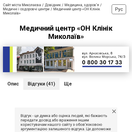
Сайт міста Миколаєва
Довідник
Медицина, здоров'я
Рус
Медичні і оздоровчі центри
Медичний центр «ОН Клінік
Миколаїв»
Медичний центр «ОН Клінік
Миколаїв»
Опис
Відгуки (41)
Ще
Відгук - це думка або оцінка людей, які бажають
передати досвід або враження іншим
користувачам нашого сайту з обов'язковою
аргументацією залишеного відгука. Це допоможе