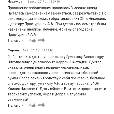
Надежда
15 груд. 2017 р., 12:29:40
Проявление заболевания появилось 3 месяца назад.
Пыталась самолечением заниматься, без результатно. По
рекомендации знакомых обратилась в On Clinic Николаев,
к доктору Проскуриной А.А.. При детальном осмотре были
назначены анализы, лечение. Я очень благодарна
Проскуриной А.А.
0
0
Відповісти
Сергей
5 січ. 2018 р., 11:23:14
Я обратился к доктору-проктологу Гуменюку Александру
Николаевичу с диагнозом геморрой 3-4 стадии. Доктор
оказался очень внимательным человеком и как
впоследствии оказалось профессионалом с большой
буквы. После лечения чувствую себя прекрасно, большое
спасибо доктору Гуменюку А.Н. и всему персоналу “ОН
Клиник Николаев”. Дальнейшего Вам всем процветания и
творческих успехов, мира и добра. С глубоким
уважением!!!
0
0
Відповісти