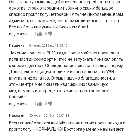
Олег, я вас услышала, действительно переборола страх
осмотра, страх операции и публично скажу большое
спасибо проктологу Петровой ТАтьяне Николаевне, всем
администраторам и медсестрам медицинского центра.
Все вы большие умницы! Всех вам благ!
0
0
Відповісти
Пациент
6 черв. 2013 р., 19:35:10
Лечение прошел в 2011 году. После майских празников
появился дискомфорт и чтоб не запускать приехал опять
к своему доктору. Обследование показало полную норму.
Даны рекомендации по диете и направление на УЗИ
внутренних органов. Отзыв пишу из благодарности, в
этом центре мне оказали квалифицированийщую
мед.помощь и уверен, что таких пациентов много!
Спасибо!
0
0
Відповісти
Николай
30 жовт. 2013 р., 08:01:14
Всем спасибо за отзывы! Мое впечатление после похода к
проктологу – НОРМАЛЬНО! Восторга у меня не вызывают