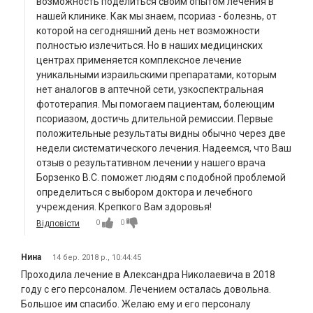
возможность поделиться своим опытом лечения в
нашей клинике. Как мы знаем, псориаз - болезнь, от
которой на сегодняшний день нет возможности
полностью излечиться. Но в наших медицинских
центрах применяется комплексное лечение
уникальными израильскими препаратами, которым
нет аналогов в аптечной сети, узкоспектральная
фототерапия. Мы помогаем пациентам, болеющим
псориазом, достичь длительной ремиссии. Первые
положительные результаты видны обычно через две
недели систематического лечения. Надеемся, что Ваш
отзыв о результативном лечении у нашего врача
Борзенко В.С. поможет людям с подобной проблемой
определиться с выбором доктора и лечебного
учреждения. Крепкого Вам здоровья!
0
0
Відповісти
Нина
14 бер. 2018 р., 10:44:45
Проходила лечение в Александра Николаевича в 2018
году с его персоналом. Лечением осталась довольна.
Большое им спасибо. Желаю ему и его персоналу