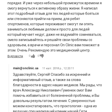
порядке. И уже через небольшой промежуток времени я
смогу вернуться к активному образу жизни. Я написал
этот подробный отзыв для тех людей которые бояться
или стесняются прийти на прием, для ребят
спортсменов, которые переживают смогут ли опять
заниматься любимым делом и просто для людей
который мучает недуг, даже не вздумайте сомневаться,
смело записывайтесь и решайте свои проблемы со
здоровьем, а врачи и персонал On Clinic вам поможет в
этом. Очень Рекомендую это медицинский центр.
0
0
Відповісти
main@onclinic.ua
11 квіт. 2018 р., 12:20:11
Здравствуйте, Сергей! Спасибо за искренний и
информативный отзыв, а также за слова
благодарности в адрес наших медиков. Мы рады, что
врач Александр Николаевич Гуменюк смог Вам
помочь избавиться от болезненной проблемы, и Вы
довольны результатом лечения. С уверенностью
можем констатировать, что проктология - одна из
ведущих специализаций клиник нашей Сети,