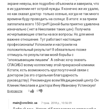
экране невусы, все подробно объяснила и заверила, что
в их удалении нет острой нужды. Я конечно же их удалю,
но как сказал доктор- только осенью, когда не так много
времени буду проводить на солнце. В итоге: я за прием
заплатила всего 150 грн!!! Ценой была приятно удивлена
изначально ( нет в Николаеве таких цен). Получила
исчерпывающие ответы на все вопросы. Но для меня
важнее отношение. Тут работают настоящие
профессионалы! Успокоили и настроили на
положительный результат! Я обязательно позже
отпишусь по результатам моей борьбы с
"опоясывающим лишаем". А сейчас хочу сказать
СПАСИБО всему коллективу этой прекрасной клиники.
Кстати, есть возможность круглосуточной связи с
доктором (за это отдельная благодарность
руководству). Рекомендую всем Медицинский центр Он
Клиник Николаев и доктора Инну Ивановну Устинскую!
0
0
Відповісти
main@onclinic.ua
7 трав. 2018 р., 10:56:09