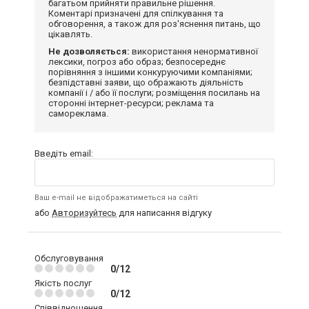
багатьом прийняти правильне рішення.
Коментарі призначені для спілкування та
обговорення, а також для роз'яснення питань, що
цікавлять.
Не дозволяється:
використання ненормативної
лексики, погроз або образ; безпосереднє
порівняння з іншими конкуруючими компаніями;
безпідставні заяви, що ображають діяльність
компанії і / або її послуги; розміщення посилань на
сторонні інтернет-ресурси; реклама та
самореклама.
Введіть email:
Ваш e-mail не відображатиметься на сайті
або
Авторизуйтесь
для написання відгуку
Обслуговування
0/12
Якість послуг
0/12
Співвідношення