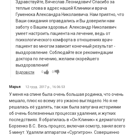
Здравствуйте, Вячеслав Леонидович! Спасибо за
теплые слова в адрес нашей Клиники и врача
Гуменюка Александра Николаевича. Нам приятно, что
Ваши ожидания оправдались и Вы доверили нам
заботу о Вашем здоровье. Александр Николаевич
умеет настроить пациента на лечение, ведь от
психологического комфорта в отношениях врач-
пациент во многом зависит конечный результат -
выздоровление. Соблюдайте все рекомендации
доктора по лечению, желаем скорейшего
выздоровления!
0
0
Відповісти
Марья
12 груд. 2017 р., 16:06:53
У меня на спине была очень большая родинка, что очень
мешало, плюс ко всему это ужасно выглядело. Но я не
решалась её удалять, так как была запугана историями
об очень болезненных процессах удаления, и жутких
последствиях. Я обратилась в «Он Клиник» к дерматологу
Борзенко В.С.. Весь процесс, включая осмотр, занял всего
5 минут. Удаляли аппаратом «Сургитрон». Совершенно