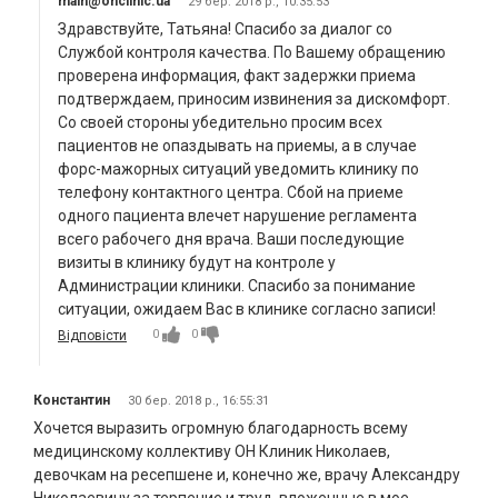
main@onclinic.ua
29 бер. 2018 р., 10:35:53
Здравствуйте, Татьяна! Спасибо за диалог со
Службой контроля качества. По Вашему обращению
проверена информация, факт задержки приема
подтверждаем, приносим извинения за дискомфорт.
Со своей стороны убедительно просим всех
пациентов не опаздывать на приемы, а в случае
форс-мажорных ситуаций уведомить клинику по
телефону контактного центра. Сбой на приеме
одного пациента влечет нарушение регламента
всего рабочего дня врача. Ваши последующие
визиты в клинику будут на контроле у
Администрации клиники. Спасибо за понимание
ситуации, ожидаем Вас в клинике согласно записи!
0
0
Відповісти
Константин
30 бер. 2018 р., 16:55:31
Хочется выразить огромную благодарность всему
медицинскому коллективу ОН Клиник Николаев,
девочкам на ресепшене и, конечно же, врачу Александру