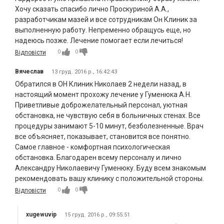
Хочу сказать спасибо лично Проскуриной А.А.,
разработчикам мазей и все сотрудникам Он Клиник за
выполненную работу. Непременно обращусь еще, но
надеюсь позже. Лечение помогает если лечиться!
0
0
Відповісти
Вячеслав
13 груд. 2016 р., 16:42:43
Обратился в ОН Клиник Николаев 2 недели назад, в
настоящий момент прохожу лечение у Гуменюка А.Н.
Приветливые доброжелательный персонал, уютная
обстановка, не чувствую себя в больничных стенах. Все
процедуры занимают 5-10 минут, безболезненные. Врач
все объясняет, показывает, становится все понятно.
Самое главное - комфортная психологическая
обстановка. Благодарен всему персоналу и лично
Александру Николаевичу Гуменюку. Буду всем знакомым
рекомендовать вашу клинику с положительной стороны.
0
0
Відповісти
xugewuvip
15 груд. 2016 р., 09:55:51