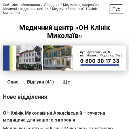
Сайт міста Миколаєва
Довідник
Медицина, здоров'я
Рус
Медичні і оздоровчі центри
Медичний центр «ОН Клінік
Миколаїв»
Медичний центр «ОН Клінік
Миколаїв»
Опис
Відгуки (41)
Ще
Нове відділення
ОН Клінік Миколаїв на Аркасівській – сучасна
медицина для вашого здоров’я
Медичний центр «ОН Клінік Миколаїв» є частиною