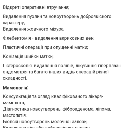
Відкриті оперативні втручання;
Видалення пухлин та новоутворень доброякісного
характеру;
Видалення жовчного міхура;
Флебектомія - видалення варикозних вен;
Пластичні операції при опущенні матки;
Конізація шийки матки;
Гістероскопія: видалення поліпів, лікування гіперплазії
ендометрія та багато інших видів операцій різної
складності.
:
Мамологія
Консультація та огляд кваліфікованого лікаря-
мамолога;
Діагностика новоутворень: фіброаденома, ліпома,
мастопатія;
Біопсія новоутворень молочної залози;
Видалення кіст або доброякісних пухлин;