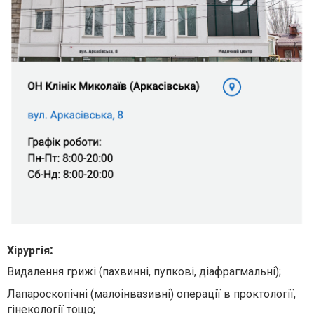
:
Хірургія
Видалення грижі (пахвинні, пупкові, діафрагмальні);
Лапароскопічні (малоінвазивні) операції в проктології,
гінекології тощо;