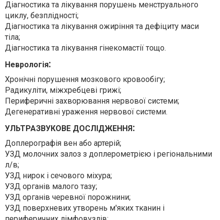
Діагностика та лікування порушень менструального
циклу, безплідності;
Діагностика та лікування ожиріння та дефіциту маси
тіла;
Діагностика та лікування гінекомастії тощо.
:
Неврологія
Хронічні порушення мозкового кровообігу;
Радикуліти, міжхребцеві грижі;
Периферичні захворювання нервової системи;
Дегенеративні ураження нервової системи.
:
УЛЬТРАЗВУКОВЕ ДОСЛІДЖЕННЯ
Доплерографія вен або артерій;
УЗД молочних залоз з доплерометрією і регіональними
л/в;
УЗД нирок і сечового міхура;
УЗД органів малого тазу;
УЗД органів черевної порожнини;
УЗД поверхневих утворень м'яких тканин і
периферичних лімфовузлів;