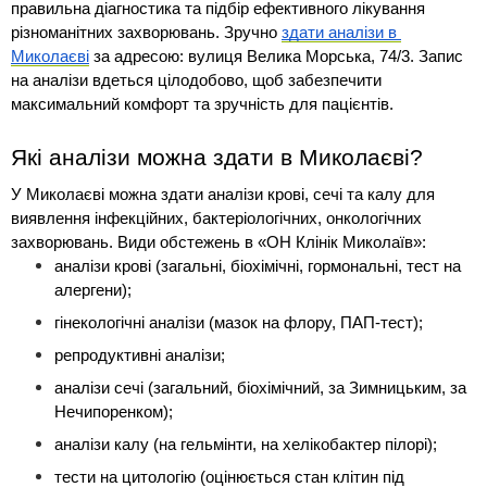
правильна діагностика та підбір ефективного лікування 
різноманітних захворювань. Зручно 
здати аналізи в 
Миколаєві
 за адресою: вулиця Велика Морська, 74/3. Запис 
на аналізи вдеться цілодобово, щоб забезпечити 
максимальний комфорт та зручність для пацієнтів.
Які аналізи можна здати в Миколаєві?
У Миколаєві можна здати аналізи крові, сечі та калу для 
виявлення інфекційних, бактеріологічних, онкологічних 
захворювань. Види обстежень в «ОН Клінік Миколаїв»:
аналізи крові (загальні, біохімічні, гормональні, тест на 
алергени);
гінекологічні аналізи (мазок на флору, ПАП-тест);
репродуктивні аналізи;
аналізи сечі (загальний, біохімічний, за Зимницьким, за 
Нечипоренком);
аналізи калу (на гельмінти, на хелікобактер пілорі);
тести на цитологію (оцінюється стан клітин під 