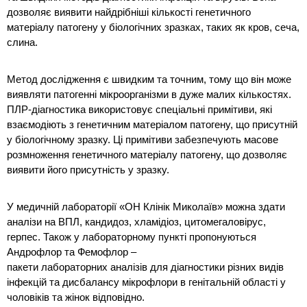
дозволяє виявити найдрібніші кількості генетичного 
матеріалу патогену у біологічних зразках, таких як кров, сеча, 
слина.
Метод дослідження є швидким та точним, тому що він може 
виявляти патогенні мікроорганізми в дуже малих кількостях. 
ПЛР-діагностика використовує спеціальні примітиви, які 
взаємодіють з генетичним матеріалом патогену, що присутній 
у біологічному зразку. Ці примітиви забезпечують масове 
розмноження генетичного матеріалу патогену, що дозволяє 
виявити його присутність у зразку. 
У медичній лабораторії «ОН Клінік Миколаїв» можна здати 
аналізи на ВПЛ, кандидоз, хламідіоз, цитомегаловірус, 
герпес. Також у лабораторному пункті пропонуються 
Андрофлор та Фемофлор –
пакети лабораторних аналізів для діагностики різних видів 
інфекцій та дисбалансу мікрофлори в генітальній області у 
чоловіків та жінок відповідно.