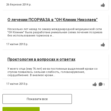
26 березня 2014 р.
О лечении ПСОРИАЗА в "ОН Клиник Николаев"
Несколько лет назад по заказу международной медицинской сети
"ОН Клиник" была разработана уникальная схема лечения псориаза
без использования гормонов и...
17 квітня 2013 р.
Проктология в вопросах и ответах
У моего отца (ему 76 лет) из-за постоянных выделений крови со
стулом появилась сильная слабость, головокружение,
сердцебиение. В анализе крови...
17 квітня 2013 р.
1
Показати все