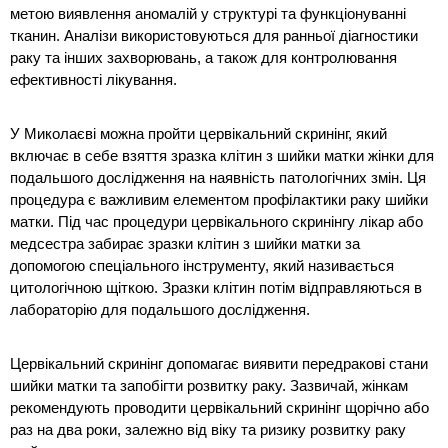
метою виявлення аномалій у структурі та функціонуванні 
тканин. Аналізи використовуються для ранньої діагностики 
раку та інших захворювань, а також для контролювання 
ефективності лікування.
У Миколаєві можна пройти цервікальний скринінг, який 
включає в себе взяття зразка клітин з шийки матки жінки для 
подальшого дослідження на наявність патологічних змін. Ця 
процедура є важливим елементом профілактики раку шийки 
матки. Під час процедури цервікального скринінгу лікар або 
медсестра забирає зразки клітин з шийки матки за 
допомогою спеціального інструменту, який називається 
цитологічною щіткою. Зразки клітин потім відправляються в 
лабораторію для подальшого дослідження.
Цервікальний скринінг допомагає виявити передракові стани 
шийки матки та запобігти розвитку раку. Зазвичай, жінкам 
рекомендують проводити цервікальний скринінг щорічно або 
раз на два роки, залежно від віку та ризику розвитку раку 