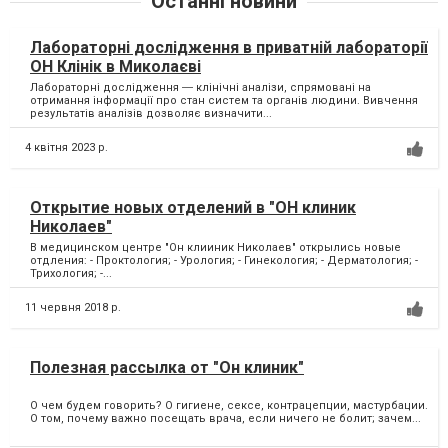
Останні новини
Лабораторні дослідження в приватній лабораторії
ОН Клінік в Миколаєві
Лабораторні дослідження ― клінічні аналізи, спрямовані на
отримання інформації про стан систем та органів людини. Вивчення
результатів аналізів дозволяє визначити...
4 квітня 2023 р.
Открытие новых отделений в "ОН клиник
Николаев"
В медицинском центре "Он клииник Николаев" открылись новые
отдления: - Проктология; - Урология; - Гинекология; - Дерматология; -
Трихология; -...
11 червня 2018 р.
Полезная рассылка от "Он клиник"
О чем будем говорить? О гигиене, сексе, контрацепции, мастурбации.
О том, почему важно посещать врача, если ничего не болит; зачем...