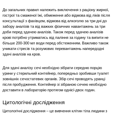
До загальних правил належить виключення з раціону жирної, 
гострої та смаженої їжі, обмеження або відмова від ліків після 
консультації з фахівцем, відмова від алкоголю за три дні до 
забору аналізів та від важких фізичних навантажень за три 
доби перед здачею аналізів. Також перед здачею аналізів 
крові потрібно утриматись від паління за годину та випити не 
більше 200-300 мл води перед обстеженням. Важливо також 
уникати стресів та розумових перевантажень напередодні 
здачі аналізів на кров.
Для здачі аналізу сечі необхідно зібрати середню порцію 
урини у стерильний контейнер, попередньо зробивши туалет 
зовнішніх сечостатевих органів. Збір сечі проводять уранці 
після пробудження. Контейнер зі зібраною сечею необхідно 
доставити в лабораторію протягом однієї-двох годин.
Цитологічні дослідження
Цитологічні дослідження – це вивчення клітин тіла людини з 